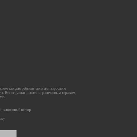
рком как для ребенка, так и для взрослого
оты. Все игрушки шьются ограниченным тиражом,
ную.
к, хлопковый велюр
шку