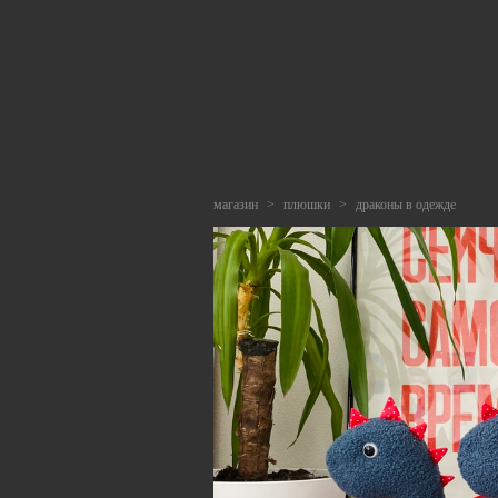
магазин
>
плюшки
>
драконы в одежде