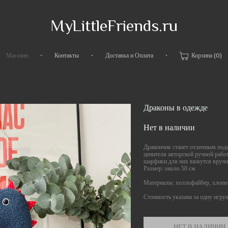
MyLittleFriends.ru
•
•
•
Магазин
Контакты
Доставка и Оплата
Корзина
(0)
Драконы в одежде
Нет в наличии
Дракончик станет отличным пода
ценителя авторской ручной раб
шарфики для них вяжутся вруч
Размер: около 50 см
Материалы: холлофайбер, хлопо
Стоимость указана за одну игру
НЕТ В НАЛИЧИИ