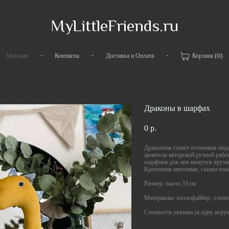
MyLittleFriends.ru
•
•
•
Магазин
Контакты
Доставка и Оплата
Корзина
(0)
Драконы в шарфах
0 p.
Дракончик станет отличным пода
ценителя авторской ручной раб
шарфики для них вяжутся вруч
Крепления ниточные, глазки пл
Размер: около 33 см
Материалы: холлофайбер, хлопо
Стоимость указана за одну игру