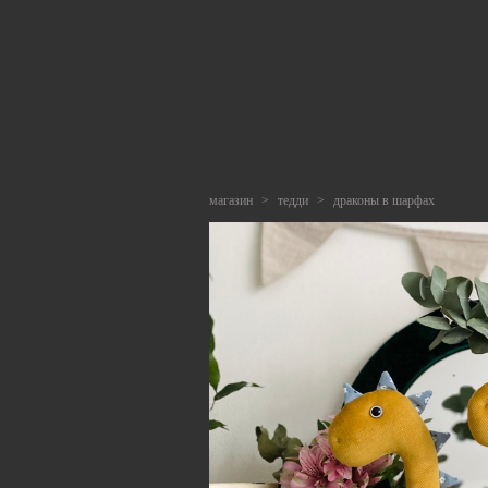
магазин
>
тедди
>
драконы в шарфах