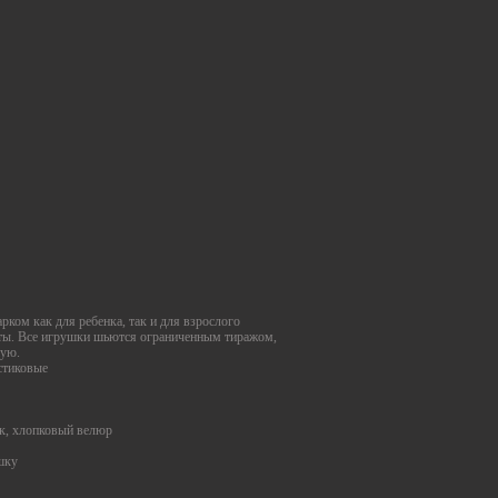
рком как для ребенка, так и для взрослого
оты. Все игрушки шьются ограниченным тиражом,
ную.
астиковые
к, хлопковый велюр
шку