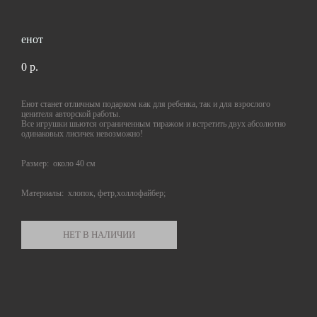
енот
0 p.
Енот станет отличным подарком как для ребенка, так и для взрослого
ценителя авторской работы.
Все игрушки шьются ограниченным тиражом и встретить двух абсолютно
одинаковых лисичек невозможно!
Размер: около 40 см
Материалы: хлопок, фетр,холлофайбер;
НЕТ В НАЛИЧИИ