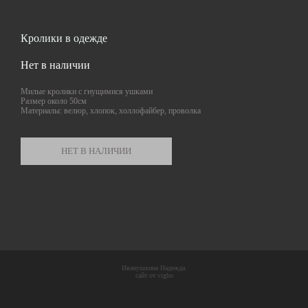
Кролики в одежде
Нет в наличии
Милые кролики с гнущимися ушками
Размер около 50см
Материалы: велюр, хлопок, холлофайбер, проволка
НЕТ В НАЛИЧИИ
Иванушкина Надежда.
сайт от vigbo