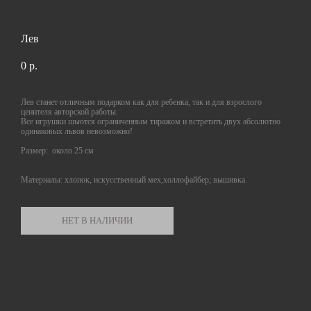
Лев
0 p.
Лев станет отличным подарком как для ребенка, так и для взрослого
ценителя авторской работы.
Все игрушки шьются ограниченным тиражом и встретить двух абсолютно
одинаковых львов невозможно!
Размер: около 25 см
Материалы: хлопок, искусственный мех,холлофайбер; вышивка.
НЕТ В НАЛИЧИИ