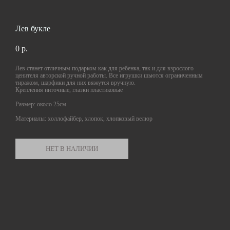
Лев букле
0 p.
Лев станет отличным подарком как для ребенка, так и для взрослого
ценителя авторской ручной работы. Все игрушки шьются ограниченным
тиражом, шарфики для них вяжутся вручную.
Крепления ниточные, глазки пластиковые
Размер: около 25см
Материалы: холлофайбер, хлопок, хлопковый велюр
НЕТ В НАЛИЧИИ