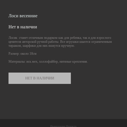
Лоси весенние
Нет в наличии
Лосик станет отличным подарком как для ребенка, так и для взрослого
ценителя авторской ручной работы. Все игрушки шьются ограниченным
тиражом, шарфики для них вяжутся вручную.
Размер: около 18см
Материалы: иск.мех, холлофайбер, нитяные крепления.
НЕТ В НАЛИЧИИ
Иванушкина Надежда.