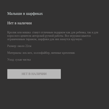
Малыши в шарфиках
Нет в наличии
Кролик или мишка станут отличным подарком как для ребенка, так и для
взрослого ценителя авторской ручной работы. Все игрушки шьются
ограниченным тиражом, шарфики для них вяжутся вручную.
Размер: около 22см
Материалы: иск.мех, холлофайбер, нитяные крепления.
Уход: сухая чистка
НЕТ В НАЛИЧИИ