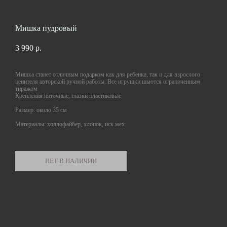
Мишка пудровый
3 990 p.
Мишка станет отличным подарком как для ребенка, так и для взрослого
ценителя авторской ручной работы. Все игрушки шьются ограниченным
тиражом
Крепления ниточные, глазки пластиковые
Размер: около 35 см
Материалы: холлофайбер, хлопок, иск.мех
НЕТ В НАЛИЧИИ