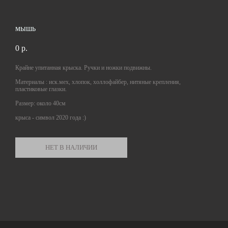
мышь
0 p.
Крайне упитанная крыска. Ручки и ножки подвижны.
Материалы : иск.мех, хлопок, холлофайбер, нитяные крепления,
пластиковые глазки.
Размер: около 40см
крыса - символ 2020 года :)
НЕТ В НАЛИЧИИ