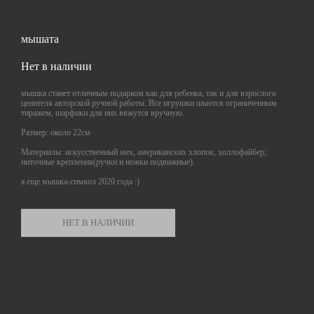
мышата
Нет в наличии
мышка станет отличным подарком как для ребенка, так и для взрослого
ценителя авторской ручной работы. Все игрушки шьются ограниченным
тиражем, шарфики для них вяжутся вручную.
Размер: около 22cм
Материалы: искусственный мех, американских хлопок, холлофайбер;
ниточные крепления(ручки и ножки подвижные).
а еще мышка-символ 2020 года :)
НЕТ В НАЛИЧИИ