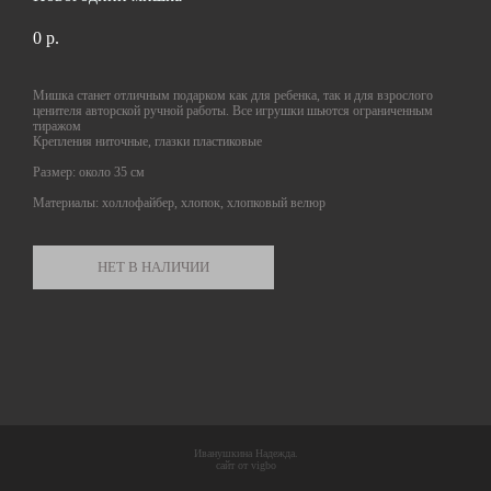
0 p.
Мишка станет отличным подарком как для ребенка, так и для взрослого
ценителя авторской ручной работы. Все игрушки шьются ограниченным
тиражом
Крепления ниточные, глазки пластиковые
Размер: около 35 см
Материалы: холлофайбер, хлопок, хлопковый велюр
НЕТ В НАЛИЧИИ
Иванушкина Надежда.
сайт от vigbo