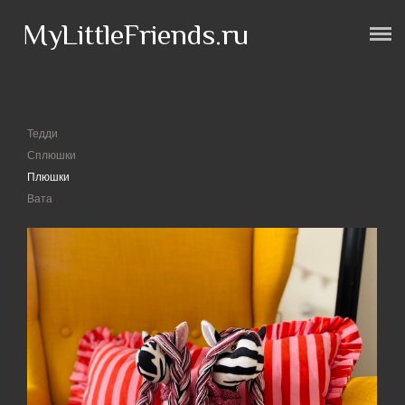
MyLittleFriends.ru
Магазин
Контакты
Доставка и Оплата
Тедди
Сплюшки
-
Корзина
(0)
-
Плюшки
Вата