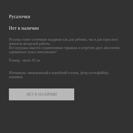
Русалочки
Нет в наличии
Русалка станет отличным подарком как для ребенка, так и для взрослого
ценителя авторской работы.
Все игрушки шьются ограниченным тиражом и встретить двух абсолютно
одинаковых кукол невозможно!
Размер: около 45 см
Материалы: американский и корейский хлопок, фетр,холлофайбер;
вышивка.
НЕТ В НАЛИЧИИ