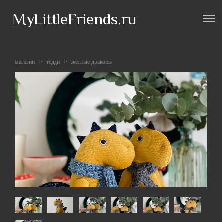
MyLittleFriends.ru
Магазин
Контакты
магазин
>
тедди
>
желтые драконы
Доставка и Оплата
-
Корзина
(0)
-